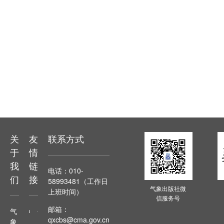
关
友
联系方式
于
情
我
链
电话：010-
们
接
58993481（工作日
气象出版社微
上班时间）
信服务号
邮箱：
气
中国气象网
气象出版社官网
qxcbs@cma.gov.cn
象